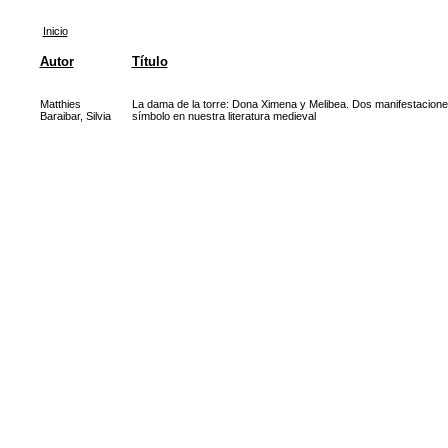
Inicio
Autor
Título
Matthies
La dama de la torre: Dona Ximena y Melibea. Dos manifestacione
Baraibar, Silvia
símbolo en nuestra literatura medieval