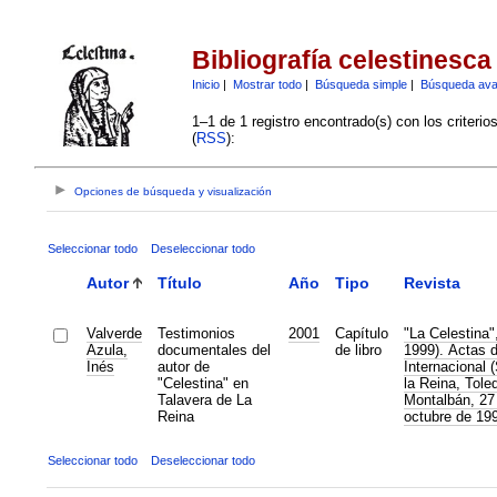
Bibliografía celestinesca
Inicio
|
Mostrar todo
|
Búsqueda simple
|
Búsqueda av
1–1 de 1 registro encontrado(s) con los criteri
(
RSS
):
Opciones de búsqueda y visualización
Seleccionar todo
Deseleccionar todo
Autor
Título
Año
Tipo
Revista
Valverde
Testimonios
2001
Capítulo
"La Celestina"
Azula,
documentales del
de libro
1999). Actas 
Inés
autor de
Internacional 
"Celestina" en
la Reina, Tole
Talavera de La
Montalbán, 27 
Reina
octubre de 19
Seleccionar todo
Deseleccionar todo