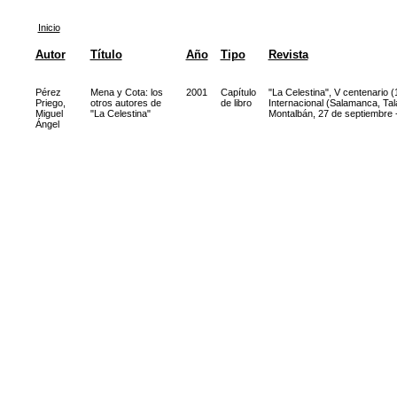
Inicio
Autor
Título
Año
Tipo
Revista
Pérez
Mena y Cota: los
2001
Capítulo
"La Celestina", V centenario 
Priego,
otros autores de
de libro
Internacional (Salamanca, Tal
Miguel
"La Celestina"
Montalbán, 27 de septiembre 
Ángel