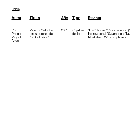
Inicio
Autor
Título
Año
Tipo
Revista
Pérez
Mena y Cota: los
2001
Capítulo
"La Celestina", V centenario 
Priego,
otros autores de
de libro
Internacional (Salamanca, Tal
Miguel
"La Celestina"
Montalbán, 27 de septiembre 
Ángel