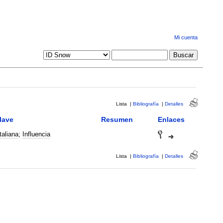
Mi cuenta
Lista
|
Bibliografía
|
Detalles
lave
Resumen
Enlaces
taliana
;
Influencia
Lista
|
Bibliografía
|
Detalles