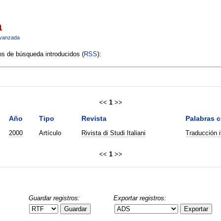
a
vanzada
ios de búsqueda introducidos (
RSS
):
<<
1
>>
Año
Tipo
Revista
Palabras c
2000
Artículo
Rivista di Studi Italiani
Traducción i
<<
1
>>
Guardar registros:
Exportar registros:
Guardar
Exportar