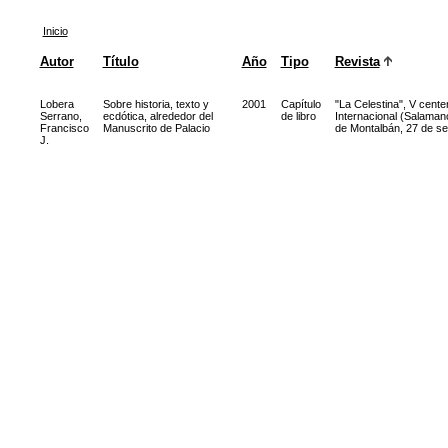
Inicio
Autor
Título
Año
Tipo
Revista
Lobera
Sobre historia, texto y
2001
Capítulo
"La Celestina", V cent
Serrano,
ecdótica, alrededor del
de libro
Internacional (Salamanc
Francisco
Manuscrito de Palacio
de Montalbán, 27 de se
J.