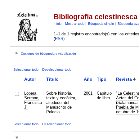
Bibliografía celestinesca
Inicio
|
Mostrar todo
|
Búsqueda simple
|
Búsqueda av
1–1 de 1 registro encontrado(s) con los criteri
(
RSS
):
Opciones de búsqueda y visualización
Seleccionar todo
Deseleccionar todo
Autor
Título
Año
Tipo
Revista
Lobera
Sobre historia,
2001
Capítulo
"La Celestin
Serrano,
texto y ecdótica,
de libro
Actas del Co
Francisco
alrededor del
(Salamanca, 
J.
Manuscrito de
Puebla de Mo
Palacio
octubre de 1
Seleccionar todo
Deseleccionar todo