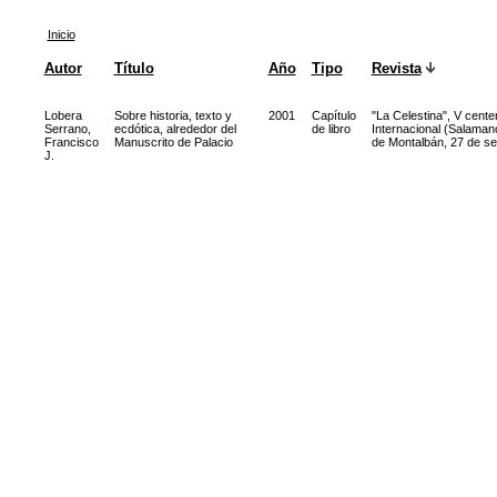
Inicio
Autor
Título
Año
Tipo
Revista
Lobera
Sobre historia, texto y
2001
Capítulo
"La Celestina", V cent
Serrano,
ecdótica, alrededor del
de libro
Internacional (Salamanc
Francisco
Manuscrito de Palacio
de Montalbán, 27 de se
J.