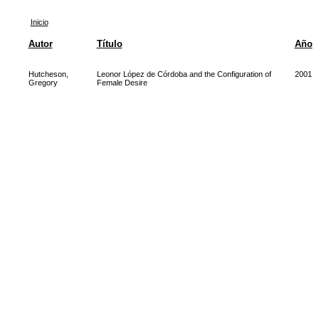
Inicio
Autor
Título
Año
Hutcheson,
Leonor López de Córdoba and the Configuration of
2001
Gregory
Female Desire