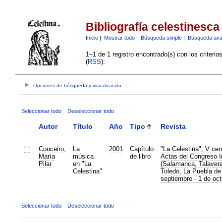
Bibliografía celestinesca
Inicio
|
Mostrar todo
|
Búsqueda simple
|
Búsqueda av
1–1 de 1 registro encontrado(s) con los criteri
(
RSS
):
Opciones de búsqueda y visualización
Seleccionar todo
Deseleccionar todo
Autor
Título
Año
Tipo
Revista
Couceiro,
La
2001
Capítulo
"La Celestina", V cen
María
música
de libro
Actas del Congreso I
Pilar
en "La
(Salamanca, Talavera
Celestina"
Toledo, La Puebla de
septiembre - 1 de oc
Seleccionar todo
Deseleccionar todo