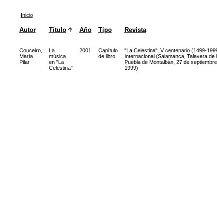
Inicio
Autor
Título
Año
Tipo
Revista
Couceiro,
La
2001
Capítulo
"La Celestina", V centenario (1499-199
María
música
de libro
Internacional (Salamanca, Talavera de l
Pilar
en "La
Puebla de Montalbán, 27 de septiembre 
Celestina"
1999)