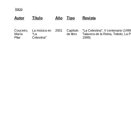
Inicio
Autor
Título
Año
Tipo
Revista
Couceiro,
La música en
2001
Capítulo
"La Celestina", V centenario (149
María
"La
de libro
Talavera de la Reina, Toledo, La 
Pilar
Celestina"
1999)