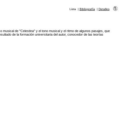
Lista
|
Bibliografía
|
Detalles
ico musical de "Celestina" y el tono musical y el ritmo de algunos pasajes, que
esultado de la formación universitaria del autor, conocedor de las teorías