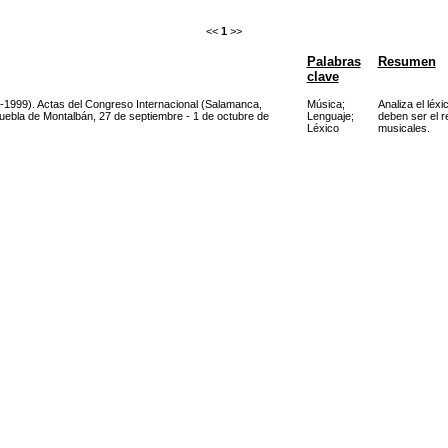
<<
1
>>
Palabras
Resumen
clave
9-1999). Actas del Congreso Internacional (Salamanca,
Música
;
Analiza el léx
Puebla de Montalbán, 27 de septiembre - 1 de octubre de
Lenguaje
;
deben ser el r
Léxico
musicales.