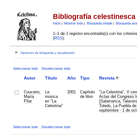
Bibliografía celestinesca
Inicio
|
Mostrar todo
|
Búsqueda simple
|
Búsqueda av
1–1 de 1 registro encontrado(s) con los criteri
(
RSS
):
Opciones de búsqueda y visualización
Seleccionar todo
Deseleccionar todo
Autor
Título
Año
Tipo
Revista
Couceiro,
La
2001
Capítulo
"La Celestina", V cen
María
música
de libro
Actas del Congreso I
Pilar
en "La
(Salamanca, Talavera
Celestina"
Toledo, La Puebla de
septiembre - 1 de oc
Seleccionar todo
Deseleccionar todo