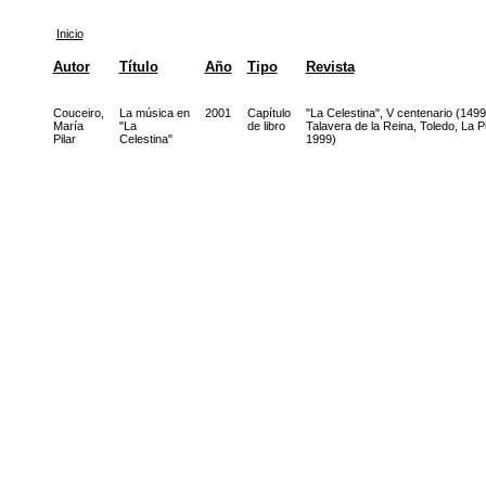
Inicio
Autor
Título
Año
Tipo
Revista
Couceiro,
La música en
2001
Capítulo
"La Celestina", V centenario (149
María
"La
de libro
Talavera de la Reina, Toledo, La 
Pilar
Celestina"
1999)