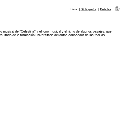
Lista
|
Bibliografía
|
Detalles
ico musical de "Celestina" y el tono musical y el ritmo de algunos pasajes, que
esultado de la formación universitaria del autor, conocedor de las teorías