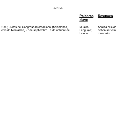
<<
1
>>
Palabras
Resumen
clave
9-1999). Actas del Congreso Internacional (Salamanca,
Música
;
Analiza el léx
Puebla de Montalbán, 27 de septiembre - 1 de octubre de
Lenguaje
;
deben ser el r
Léxico
musicales.