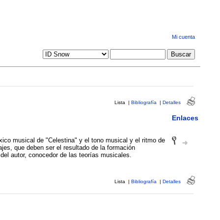
Mi cuenta
Lista
|
Bibliografía
|
Detalles
Enlaces
éxico musical de "Celestina" y el tono musical y el ritmo de
jes, que deben ser el resultado de la formación
a del autor, conocedor de las teorías musicales.
Lista
|
Bibliografía
|
Detalles