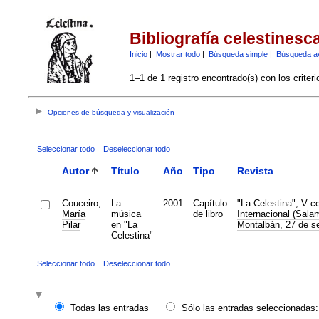
Bibliografía celestinesc
Inicio
|
Mostrar todo
|
Búsqueda simple
|
Búsqueda a
1–1 de 1 registro encontrado(s) con los criter
Opciones de búsqueda y visualización
Seleccionar todo
Deseleccionar todo
Autor
Título
Año
Tipo
Revista
Couceiro,
La
2001
Capítulo
"La Celestina", V c
María
música
de libro
Internacional (Sala
Pilar
en "La
Montalbán, 27 de se
Celestina"
Seleccionar todo
Deseleccionar todo
Todas las entradas
Sólo las entradas seleccionadas: