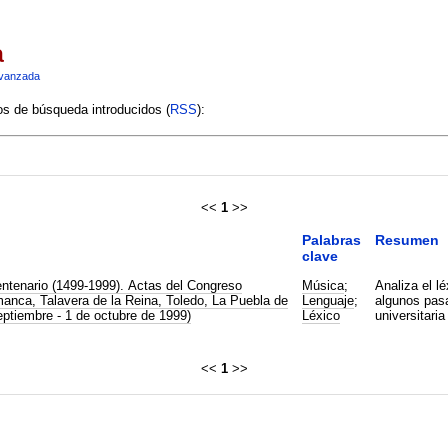
a
vanzada
ios de búsqueda introducidos (
RSS
):
<<
1
>>
Palabras
Resumen
clave
entenario (1499-1999). Actas del Congreso
Música
;
Analiza el l
manca, Talavera de la Reina, Toledo, La Puebla de
Lenguaje
;
algunos pasa
ptiembre - 1 de octubre de 1999)
Léxico
universitari
<<
1
>>