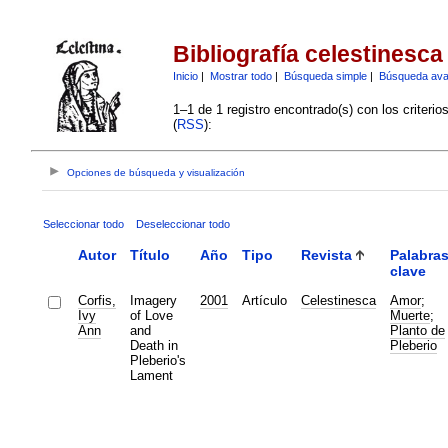
Bibliografía celestinesca
Inicio
|
Mostrar todo
|
Búsqueda simple
|
Búsqueda av
1–1 de 1 registro encontrado(s) con los criteri
(
RSS
):
Opciones de búsqueda y visualización
Seleccionar todo
Deseleccionar todo
Autor
Título
Año
Tipo
Revista
Palabra
clave
Corfis,
Imagery
2001
Artículo
Celestinesca
Amor
;
Ivy
of Love
Muerte
;
Ann
and
Planto de
Death in
Pleberio
Pleberio's
Lament