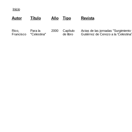
Inicio
Autor
Título
Año
Tipo
Revista
Rico,
Para la
2000
Capítulo
Actas de las jornadas "Surgimiento 
Francisco
"Celestina"
de libro
Gutiérrez de Cerezo a la 'Celestina