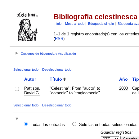
Bibliografía celestinesca
Inicio
|
Mostrar todo
|
Búsqueda simple
|
Búsqueda av
1–1 de 1 registro encontrado(s) con los criteri
(
RSS
):
Opciones de búsqueda y visualización
Seleccionar todo
Deseleccionar todo
Autor
Título
Año
Ti
Pattison,
"Celestina": From "aucto" to
2000
Cap
David G.
"comedia" to "tragicomedia"
de l
Seleccionar todo
Deseleccionar todo
Todas las entradas
Sólo las entradas seleccionadas:
Guardar registros: