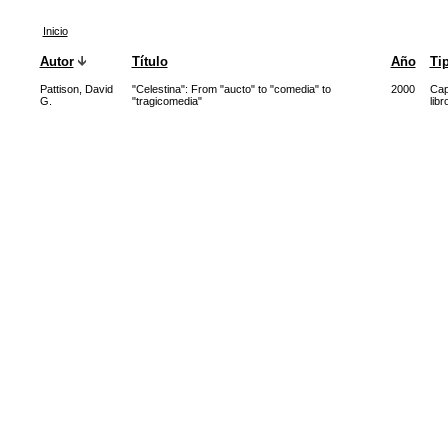
Inicio
Autor
Título
Año
Ti
Pattison, David
"Celestina": From "aucto" to "comedia" to
2000
Cap
G.
"tragicomedia"
libr