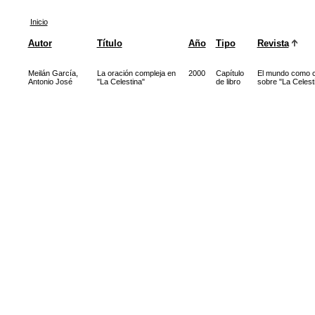
Inicio
Autor
Título
Año
Tipo
Revista
Meilán García,
La oración compleja en
2000
Capítulo
El mundo como c
Antonio José
"La Celestina"
de libro
sobre "La Celest