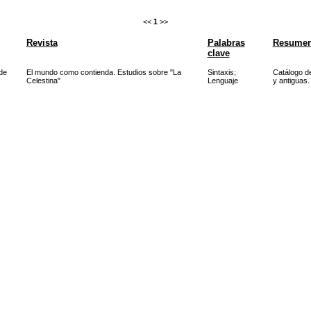
<<
1
>>
Revista
Palabras
Resume
clave
de
El mundo como contienda. Estudios sobre "La
Sintaxis
;
Catálogo d
Celestina"
Lenguaje
y antiguas.