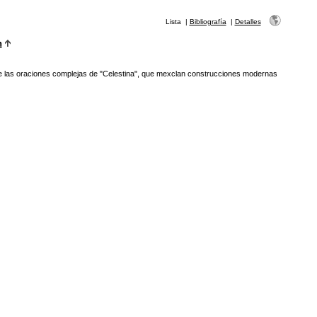
Lista
|
Bibliografía
|
Detalles
n
e las oraciones complejas de "Celestina", que mexclan construcciones modernas