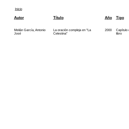
Inicio
Autor
Título
Año
Tipo
Meilán García, Antonio
La oración compleja en "La
2000
Capítulo 
José
Celestina"
libro