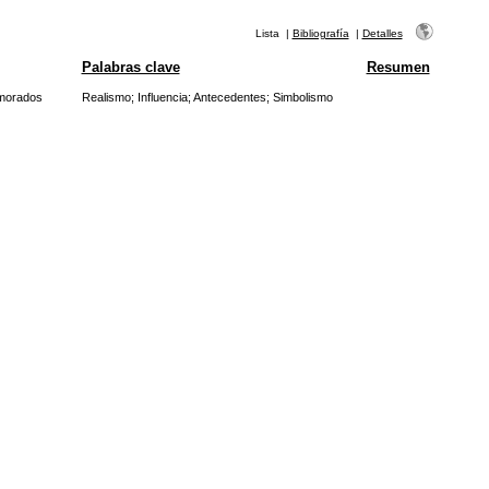
Lista
|
Bibliografía
|
Detalles
Palabras clave
Resumen
amorados
Realismo
;
Influencia
;
Antecedentes
;
Simbolismo