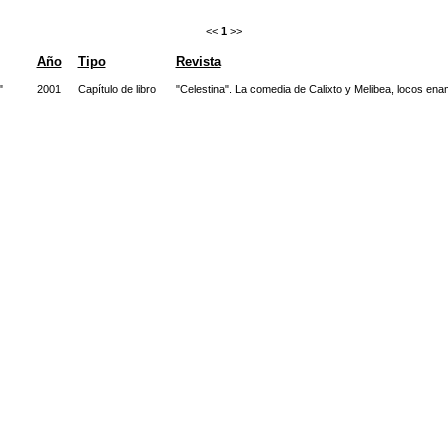
<<
1
>>
Año
Tipo
Revista
"
2001
Capítulo de libro
"Celestina". La comedia de Calixto y Melibea, locos en