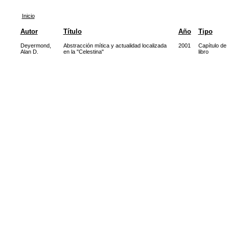
Inicio
Autor
Título
Año
Tipo
Deyermond,
Abstracción mítica y actualidad localizada
2001
Capítulo de
Alan D.
en la "Celestina"
libro