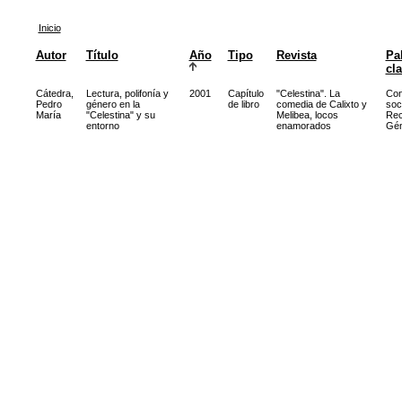
Inicio
Autor
Título
Año
Tipo
Revista
Pa
cl
Cátedra,
Lectura, polifonía y
2001
Capítulo
"Celestina". La
Con
Pedro
género en la
de libro
comedia de Calixto y
soc
María
"Celestina" y su
Melibea, locos
Rec
entorno
enamorados
Gén