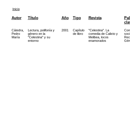
Inicio
Autor
Título
Año
Tipo
Revista
Pal
cla
Cátedra,
Lectura, polifonía y
2001
Capítulo
"Celestina". La
Con
Pedro
género en la
de libro
comedia de Calixto y
soci
María
"Celestina" y su
Melibea, locos
Rec
entorno
enamorados
Gén