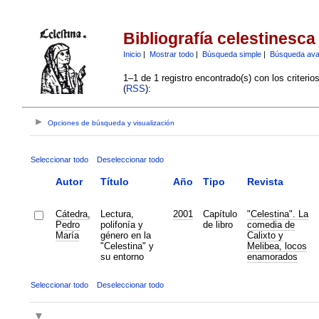
Bibliografía celestinesca
Inicio
|
Mostrar todo
|
Búsqueda simple
|
Búsqueda av
1–1 de 1 registro encontrado(s) con los criteri
(
RSS
):
Opciones de búsqueda y visualización
Seleccionar todo
Deseleccionar todo
Autor
Título
Año
Tipo
Revista
Cátedra,
Lectura,
2001
Capítulo
"Celestina". La
Pedro
polifonía y
de libro
comedia de
María
género en la
Calixto y
"Celestina" y
Melibea, locos
su entorno
enamorados
Seleccionar todo
Deseleccionar todo