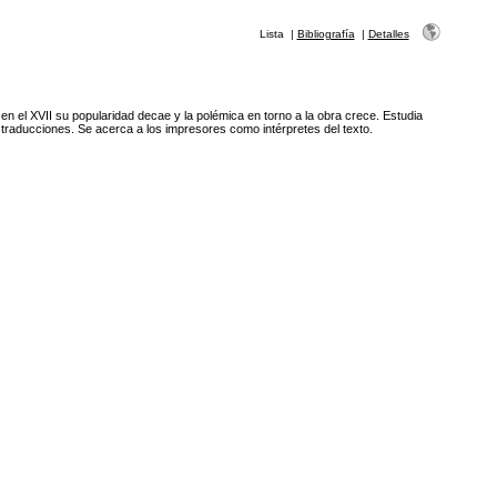
Lista
|
Bibliografía
|
Detalles
 en el XVII su popularidad decae y la polémica en torno a la obra crece. Estudia
 traducciones. Se acerca a los impresores como intérpretes del texto.