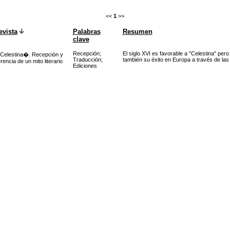
<<
1
>>
evista
Palabras
Resumen
clave
Recepción
;
El siglo XVI es favorable a "Celestina" pero
elestina�. Recepción y
Traducción
;
también su éxito en Europa a través de las
rencia de un mito literario
Ediciones