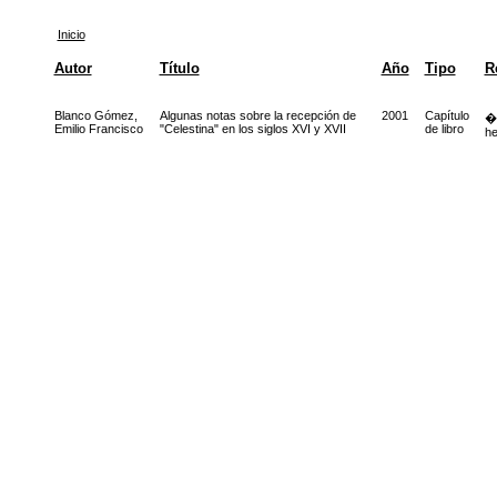
Inicio
Autor
Título
Año
Tipo
R
Blanco Gómez,
Algunas notas sobre la recepción de
2001
Capítulo
�C
Emilio Francisco
"Celestina" en los siglos XVI y XVII
de libro
he