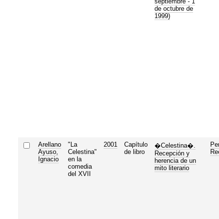
septiembre - 1
de octubre de
1999)
Arellano
"La
2001
Capítulo
Pe
�Celestina�.
Ayuso,
Celestina"
de libro
Re
Recepción y
Ignacio
en la
herencia de un
comedia
mito literario
del XVII