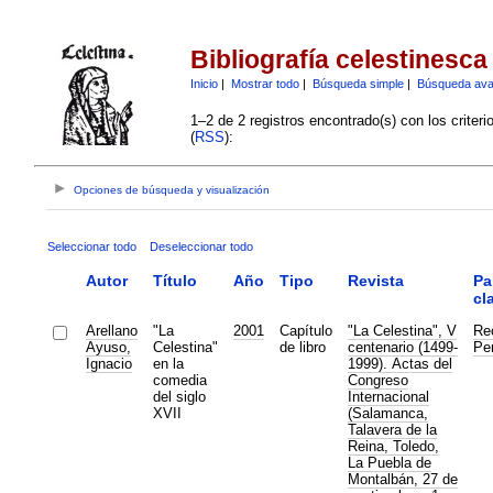
Bibliografía celestinesca
Inicio
|
Mostrar todo
|
Búsqueda simple
|
Búsqueda av
1–2 de 2 registros encontrado(s) con los criter
(
RSS
):
Opciones de búsqueda y visualización
Seleccionar todo
Deseleccionar todo
Autor
Título
Año
Tipo
Revista
Pa
cl
Arellano
"La
2001
Capítulo
"La Celestina", V
Re
Ayuso,
Celestina"
de libro
centenario (1499-
Pe
Ignacio
en la
1999). Actas del
comedia
Congreso
del siglo
Internacional
XVII
(Salamanca,
Talavera de la
Reina, Toledo,
La Puebla de
Montalbán, 27 de