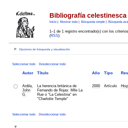
Bibliografía celestinesca
Inicio
|
Mostrar todo
|
Búsqueda simple
|
Búsqueda av
1–1 de 1 registro encontrado(s) con los criteri
(
RSS
):
Opciones de búsqueda y visualización
Seleccionar todo
Deseleccionar todo
Autor
Título
Año
Tipo
Rev
Ardila,
La herencia británica de
2000
Artículo
Hisp
John
Fernando de Rojas: Mlle La
G.
Rue o "La Celestina" en
"Charlotte Temple"
Seleccionar todo
Deseleccionar todo