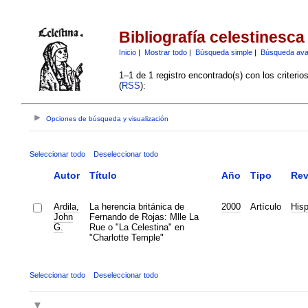
Bibliografía celestinesca
Inicio
|
Mostrar todo
|
Búsqueda simple
|
Búsqueda av
1–1 de 1 registro encontrado(s) con los criteri
(
RSS
):
Opciones de búsqueda y visualización
Seleccionar todo
Deseleccionar todo
Autor
Título
Año
Tipo
Rev
Ardila,
La herencia británica de
2000
Artículo
Hisp
John
Fernando de Rojas: Mlle La
G.
Rue o "La Celestina" en
"Charlotte Temple"
Seleccionar todo
Deseleccionar todo