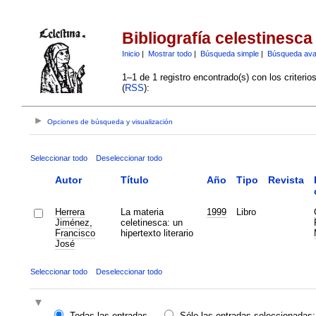
Bibliografía celestinesca
Inicio
|
Mostrar todo
|
Búsqueda simple
|
Búsqueda av
1–1 de 1 registro encontrado(s) con los criteri
(
RSS
):
Opciones de búsqueda y visualización
Seleccionar todo
Deseleccionar todo
Autor
Título
Año
Tipo
Revista
Herrera
La materia
1999
Libro
Jiménez,
celetinesca: un
Francisco
hipertexto literario
José
Seleccionar todo
Deseleccionar todo
Todas las entradas
Sólo las entradas seleccionadas: