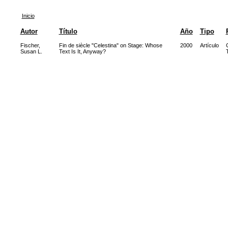
Inicio
Autor
Título
Año
Tipo
Fischer,
Fin de siècle "Celestina" on Stage: Whose
2000
Artículo
Susan L.
Text Is It, Anyway?