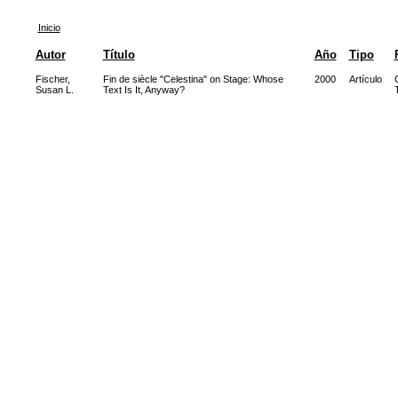
Inicio
Autor
Título
Año
Tipo
Fischer,
Fin de siècle "Celestina" on Stage: Whose
2000
Artículo
Susan L.
Text Is It, Anyway?