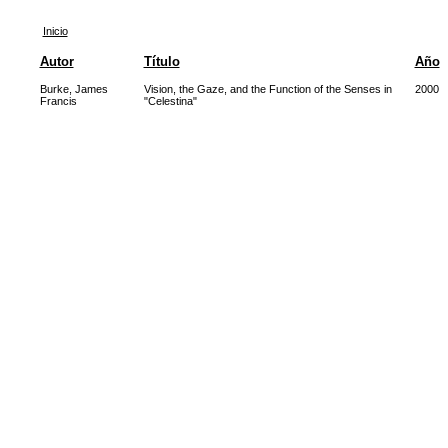
Inicio
Autor
Título
Año
Burke, James
Vision, the Gaze, and the Function of the Senses in
2000
Francis
"Celestina"