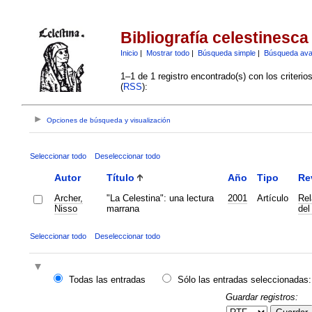
Bibliografía celestinesca
Inicio
|
Mostrar todo
|
Búsqueda simple
|
Búsqueda av
1–1 de 1 registro encontrado(s) con los criteri
(
RSS
):
Opciones de búsqueda y visualización
Seleccionar todo
Deseleccionar todo
Autor
Título
Año
Tipo
Re
Archer,
"La Celestina": una lectura
2001
Artículo
Rel
Nisso
marrana
del
Seleccionar todo
Deseleccionar todo
Todas las entradas
Sólo las entradas seleccionadas:
Guardar registros: