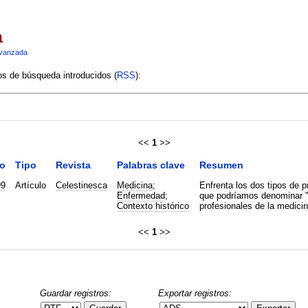
a
vanzada
ios de búsqueda introducidos (
RSS
):
<<
1
>>
o
Tipo
Revista
Palabras clave
Resumen
99
Artículo
Celestinesca
Medicina
;
Enfrenta los dos tipos de 
Enfermedad
;
que podríamos denominar "c
Contexto histórico
profesionales de la medicin
<<
1
>>
Guardar registros:
Exportar registros: