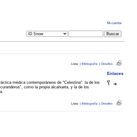
Mi cuenta
Lista
|
Bibliografía
|
Detalles
Enlaces
práctica médica contemporáneos de "Celestina": la de los
uranderos", como la propia alcahueta, y la de los
a.
Lista
|
Bibliografía
|
Detalles