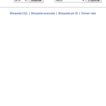
Guardar
Exportar
Búsqueda CQL
|
Búsqueda avanzada
|
Búsqueda por ID
|
Extraer citas