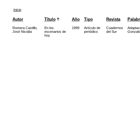
Inicio
Autor
Título
Año
Tipo
Revista
Palabr
Romera Castillo,
En los
1999
Artículo de
Cuadernos
Adaptaci
José Nicolás
escenarios de
periódico
del Sur
Gonzalo 
hoy