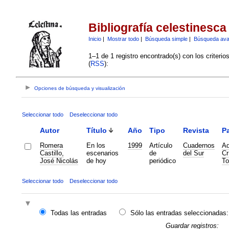
Bibliografía celestinesca
Inicio
|
Mostrar todo
|
Búsqueda simple
|
Búsqueda av
1–1 de 1 registro encontrado(s) con los criteri
(
RSS
):
Opciones de búsqueda y visualización
Seleccionar todo
Deseleccionar todo
Autor
Título
Año
Tipo
Revista
Pa
Romera
En los
1999
Artículo
Cuadernos
Ad
Castillo,
escenarios
de
del Sur
Cr
José Nicolás
de hoy
periódico
To
Seleccionar todo
Deseleccionar todo
Todas las entradas
Sólo las entradas seleccionadas:
Guardar registros: