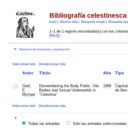
Bibliografía celestinesca
Inicio
|
Mostrar todo
|
Búsqueda simple
|
Búsqueda av
1–1 de 1 registro encontrado(s) con los criteri
(
RSS
):
Opciones de búsqueda y visualización
Seleccionar todo
Deseleccionar todo
Autor
Título
Año
Tipo
Gerli,
Dismembering the Body Politic: Vile
1999
Capítul
E.
Bodies and Sexual Underworlds in
de libro
Michael
"Celestina"
Seleccionar todo
Deseleccionar todo
Todas las entradas
Sólo las entradas seleccionadas: