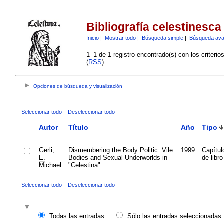
Bibliografía celestinesca
Inicio
|
Mostrar todo
|
Búsqueda simple
|
Búsqueda av
1–1 de 1 registro encontrado(s) con los criteri
(
RSS
):
Opciones de búsqueda y visualización
Seleccionar todo
Deseleccionar todo
Autor
Título
Año
Tipo
Gerli,
Dismembering the Body Politic: Vile
1999
Capítul
E.
Bodies and Sexual Underworlds in
de libro
Michael
"Celestina"
Seleccionar todo
Deseleccionar todo
Todas las entradas
Sólo las entradas seleccionadas: