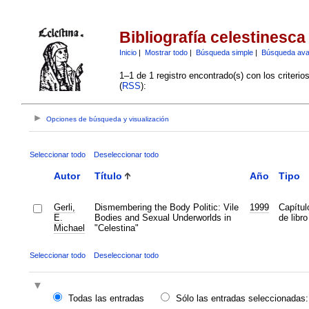
Bibliografía celestinesca
Inicio
|
Mostrar todo
|
Búsqueda simple
|
Búsqueda av
1–1 de 1 registro encontrado(s) con los criteri
(
RSS
):
Opciones de búsqueda y visualización
Seleccionar todo
Deseleccionar todo
Autor
Título
Año
Tipo
Gerli,
Dismembering the Body Politic: Vile
1999
Capítul
E.
Bodies and Sexual Underworlds in
de libro
Michael
"Celestina"
Seleccionar todo
Deseleccionar todo
Todas las entradas
Sólo las entradas seleccionadas: