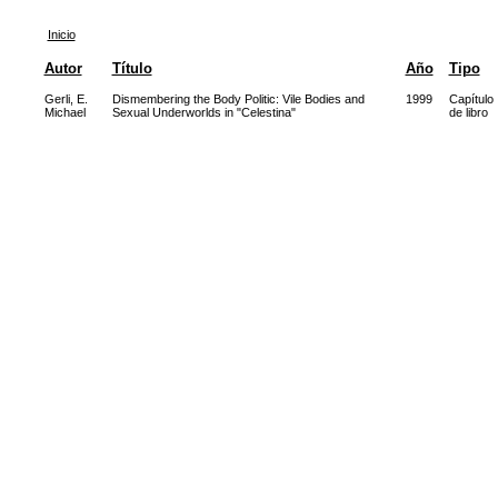
Inicio
Autor
Título
Año
Tipo
Gerli, E.
Dismembering the Body Politic: Vile Bodies and
1999
Capítulo
Michael
Sexual Underworlds in "Celestina"
de libro