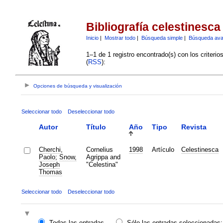
Bibliografía celestinesca
Inicio
|
Mostrar todo
|
Búsqueda simple
|
Búsqueda av
1–1 de 1 registro encontrado(s) con los criteri
(
RSS
):
Opciones de búsqueda y visualización
Seleccionar todo
Deseleccionar todo
Autor
Título
Año
Tipo
Revista
Cherchi,
Cornelius
1998
Artículo
Celestinesca
Paolo
;
Snow,
Agrippa and
Joseph
"Celestina"
Thomas
Seleccionar todo
Deseleccionar todo
Todas las entradas
Sólo las entradas seleccionadas: