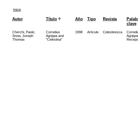
Inicio
Autor
Título
Año
Tipo
Revista
Palab
clave
Cherchi, Paolo
;
Cornelius
1998
Artículo
Celestinesca
Corneli
Snow, Joseph
Agrippa and
Agrippa
Thomas
"Celestina"
Recepc