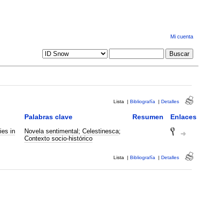
Mi cuenta
Lista
|
Bibliografía
|
Detalles
Palabras clave
Resumen
Enlaces
ies in
Novela sentimental
;
Celestinesca
;
Contexto socio-histórico
Lista
|
Bibliografía
|
Detalles