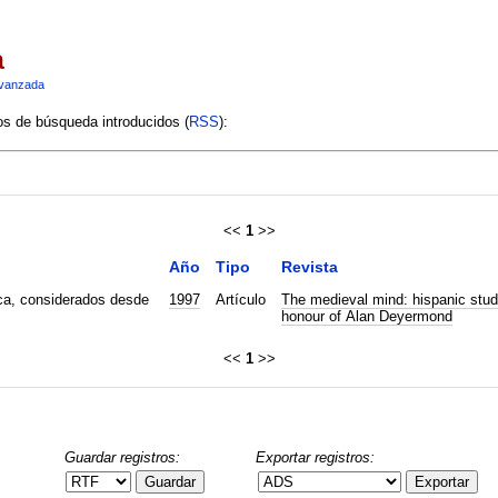
a
vanzada
ios de búsqueda introducidos (
RSS
):
<<
1
>>
Año
Tipo
Revista
ca, considerados desde
1997
Artículo
The medieval mind: hispanic stud
honour of Alan Deyermond
<<
1
>>
Guardar registros:
Exportar registros:
Guardar
Exportar