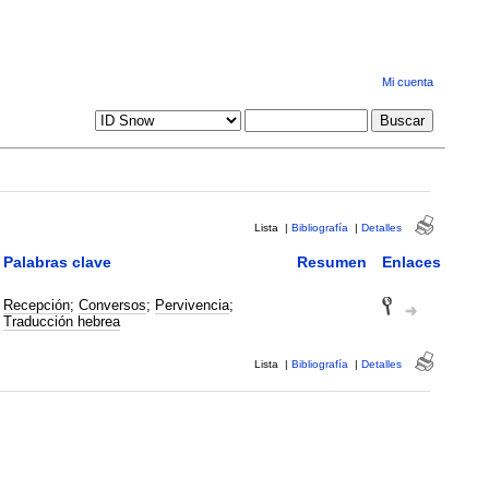
Mi cuenta
Lista
|
Bibliografía
|
Detalles
Palabras clave
Resumen
Enlaces
Recepción
;
Conversos
;
Pervivencia
;
Traducción hebrea
Lista
|
Bibliografía
|
Detalles