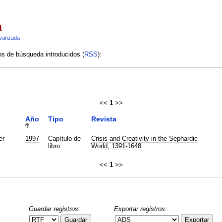
a
vanzada
ios de búsqueda introducidos (
RSS
):
<<
1
>>
Año
Tipo
Revista
er
1997
Capítulo de
Crisis and Creativity in the Sephardic
libro
World, 1391-1648
<<
1
>>
Guardar registros:
Exportar registros:
Guardar
Exportar