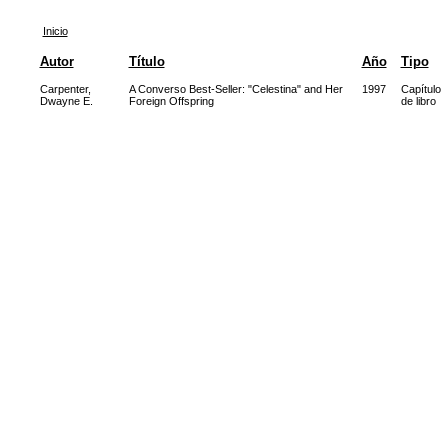
Inicio
Autor
Título
Año
Tipo
Carpenter,
A Converso Best-Seller: "Celestina" and Her
1997
Capítulo
Dwayne E.
Foreign Offspring
de libro