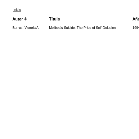
Inicio
Autor
Título
Añ
Burrus, Victoria A.
Melibea's Suicide: The Price of Self-Delusion
199