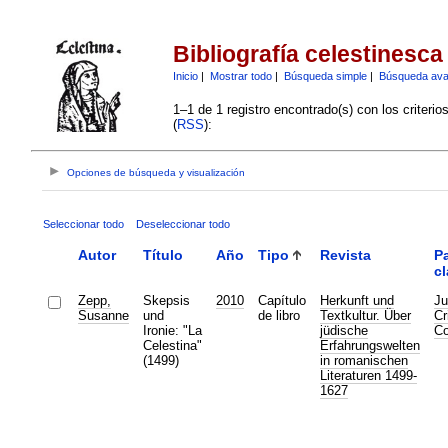
Bibliografía celestinesca
Inicio
|
Mostrar todo
|
Búsqueda simple
|
Búsqueda av
1–1 de 1 registro encontrado(s) con los criteri
(
RSS
):
Opciones de búsqueda y visualización
Seleccionar todo
Deseleccionar todo
Autor
Título
Año
Tipo
Revista
P
cl
Zepp,
Skepsis
2010
Capítulo
Herkunft und
Ju
Susanne
und
de libro
Textkultur. Über
Cr
Ironie: "La
jüdische
Co
Celestina"
Erfahrungswelten
(1499)
in romanischen
Literaturen 1499-
1627