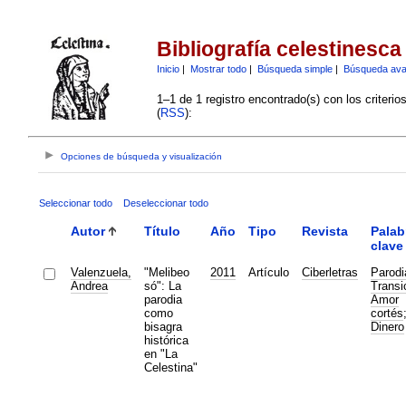
Bibliografía celestinesca
Inicio
|
Mostrar todo
|
Búsqueda simple
|
Búsqueda av
1–1 de 1 registro encontrado(s) con los criteri
(
RSS
):
Opciones de búsqueda y visualización
Seleccionar todo
Deseleccionar todo
Autor
Título
Año
Tipo
Revista
Palab
clave
Valenzuela,
"Melibeo
2011
Artículo
Ciberletras
Parodi
Andrea
só": La
Transi
parodia
Amor
como
cortés
bisagra
Dinero
histórica
en "La
Celestina"